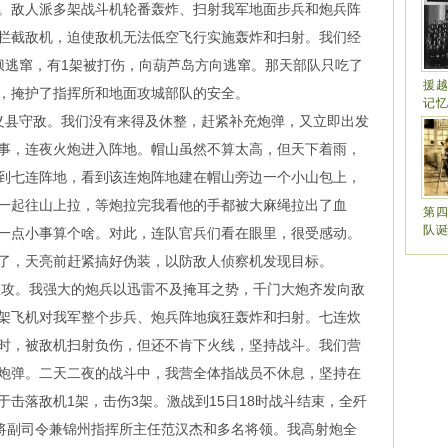
了。敌人派多架战斗机轮番轰炸、扫射我军地面步兵和炮兵阵
拦截敌机，迫使敌机无法低空飞行实施轰炸和扫射。我们经
狈逃窜，有1架被打伤，向葫芦岛方向逃窜。那天部队只吃了
援
，掩护了指挥所和地面攻城部队的安全。
记
县守敌。我们没有来得及休整，赶紧补充炮弹，又立即出发
事，连夜火炮进入阵地。帽山虽然不算太高，但天下着雨，
到七连阵地，看到该连炮阵地建在帽山旁边一个小山包上，
一起往山上拉，等炮拉完我看他的手都被大麻绳拉出了血
第
队
一点小事算个啥。对此，连队官兵们看在眼里，很受感动。
了，天亮前赶紧搞好伪装，以防敌人侦察机发现目标。
攻。我强大的炮兵以迅雷不及掩耳之势，千门大炮齐发向敌
架飞机对我军整个步兵、炮兵阵地疯狂轰炸和扫射。七连炊
时，被敌机扫射负伤，但还不肯下火线，坚持战斗。我们营
炮弹。二天二夜的战斗中，我营全体指战员不休息，坚持在
击落敌机1架，击伤3架。激战到15日18时战斗结束，全歼
中将副司令兼锦州指挥所主任范汉杰和多名将领。我高射炮全