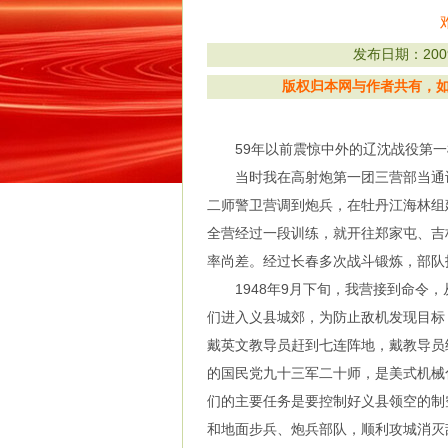
发布日期：2009/
版权归本网与作者共有，如有
59年以前震惊中外的辽沈战役第一枪，
当时我在高射炮第一团三营部当通讯员
二师警卫营调到炮兵，在牡丹江海林组
全营经过一段训练，就开往郑家屯、吉
率尚差。经过长春多次战斗锻炼，部队
1948年9月下旬，我营接到命令，
们进入义县城郊，为防止敌机发现目标
戴英文教导员赶到七连阵地，戴教导员
的国民党九十三军二十师，是美式机械
们的主要任务是要控制好义县领空的制
和地面步兵、炮兵部队，顺利攻城消灭