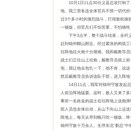
10月1日11点30分义县总攻打响
地。我三营各连全体官兵不惜一切代价
过3个多小时的激烈战斗，打得敌机狼
一顿饭，但官兵们不怕苦累，不怕牺牲
下午3点半，整个战斗结束，全歼义
赶到锦州帽山附近。经过紧张的构筑工
往阵地拉火炮十分艰难。我和戴教导员
战士们正往山上拉炮，戴教导员就上前
泡，我让他去包扎一下，他不肯，说这
然后戴教导员告诉连队干部，进入阵地
14日11点，我军对锦州守敌发起总
人前沿阵地猛轰。这时，敌人又来了多
事班一名姓金的战士在往阵地上送炮弹
部人员也全体出动，从山下向山上运送
阵地上，每天从早到晚只吃一顿饭，终于
锦州守敌十万余人。生俘东北“剿总”