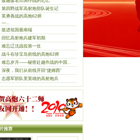
援越援老出国作战的记忆
第四野战军高射炮部队诞生记
英勇善战的高炮62师
—...
挺进祖国最南端
回忆高射炮兵建军初期
难忘辽沈战役第一仗
战斗在珍宝岛前线的高炮62师
难忘岁月——秘密赴越作战的中国...
深夜，我们从前线开回“捷姆西”
志愿军部队里英雄的高射炮兵
片推荐