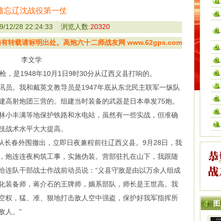
难忘辽沈战役第一仗
12/28 22:24:33 浏览人数:
20320
转载请标明出处。高炮六十二师战友网 www.62gps.com
李文学
是1948年10月1日9时30分从辽西义县打响的。
。我和戴英文教导员是1947年底从东北民主联军一纵队
建高射炮团三营的。组建当时装备的武器是日本单发75炮。
林小丰满等地保护铁路和水电站，虽然有一些实战，但准确
技战术水平大大提高。
从长春外围撤出，立即日夜兼程前往辽西义县。9月28日，我
，炮连连夜构筑工事，实施伪装。营部驻扎在山下，我跟随
给连队干部战士作战前动员说：“义县守敌是由以万余人组成
化装备师，蒋介石的王牌师，嫡系部队，师长是王世高。我
空权，猛、准、狠地打击敌人空中强盗，保护好我军指挥所
图
敌人。”