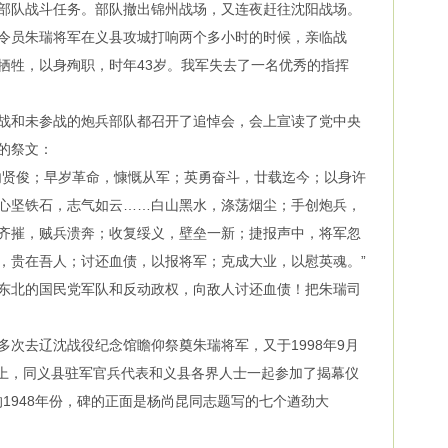
部队战斗任务。部队撤出锦州战场，又连夜赶往沈阳战场。
员朱瑞将军在义县攻城打响两个多小时的时候，亲临战
牺牲，以身殉职，时年43岁。我军失去了一名优秀的指挥
和未参战的炮兵部队都召开了追悼会，会上宣读了党中央
的祭文：
贤俊；早岁革命，慷慨从军；英勇奋斗，廿载迄今；以身许
心坚铁石，志气如云……白山黑水，涤荡烟尘；手创炮兵，
齐摧，贼兵溃奔；收复绥义，壁垒一新；捷报声中，将军忽
，贵在吾人；讨还血债，以报将军；克成大业，以慰英魂。”
北的国民党军队和反动政权，向敌人讨还血债！把朱瑞司
去辽沈战役纪念馆瞻仰祭奠朱瑞将军，又于1998年9月
式上，同义县驻军官兵代表和义县各界人士一起参加了揭幕仪
的1948年份，碑的正面是杨尚昆同志题写的七个遒劲大