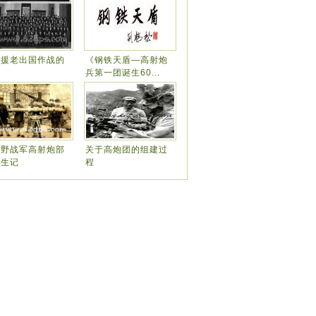
越援老出国作战的
《钢铁天盾—高射炮
忆
兵第一团诞生60...
四野战军高射炮部
关于高炮团的组建过
诞生记
程