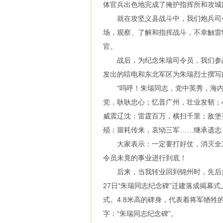
体官兵出色地完成了掩护指挥所和攻城
就在攻坚义县战斗中，我们炮兵司令
场，观察、了解和指挥战斗，不幸触雷
官。
战后，为纪念朱瑞司令员，我们参战
发出的唁电和东北军区为朱瑞烈士撰写
“呜呼！朱瑞同志，党中英秀，海内
党，耿耿忠心；忆昔广州，壮业发韧；
威震辽沈；雷霆百万，横扫千里；敌堡
殒；噩耗传来，哀恸三军……继承遗志
大家表示：一定要打好仗，消灭全东
令员未竟的事业进行到底！
后来，当我转业回到锦州时，先后多次
27日“朱瑞同志纪念碑”迁建落成揭幕
式。4.8米高的碑身，代表着将军牺牲
字：“朱瑞同志纪念碑”。