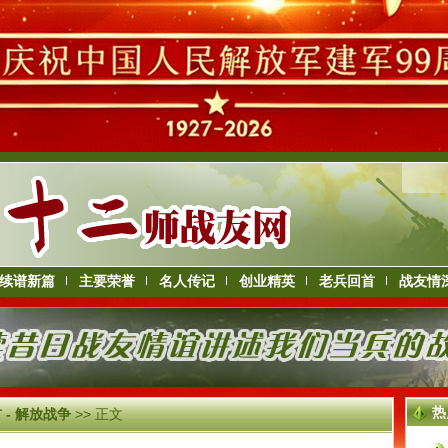
续谱新篇
主要荣誉
名人传记
创业精英
老兵回首
战友情
热
 - 解放战争
>> 正文