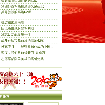
援越援老出国作战的记忆
第四野战军高射炮部队诞生记
英勇善战的高炮62师
—...
挺进祖国最南端
回忆高射炮兵建军初期
难忘辽沈战役第一仗
战斗在珍宝岛前线的高炮62师
难忘岁月——秘密赴越作战的中国...
深夜，我们从前线开回“捷姆西”
志愿军部队里英雄的高射炮兵
片推荐