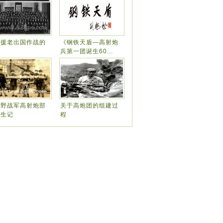
越援老出国作战的
《钢铁天盾—高射炮
忆
兵第一团诞生60...
四野战军高射炮部
关于高炮团的组建过
诞生记
程