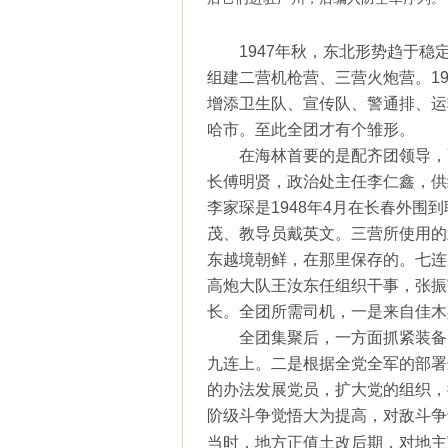
1947
年秋，东北形势趋于稳
组建二营机枪营、三营火炮营。
1
增添卫生队、宣传队、警通排、运
哈市。至此全团才有个雏形。
在海林首要的是配齐团领导，
长傅明贤，政治处主任李仁鑫，供
李家琛是
1948
年
4
月在长春外围到
茂、教导员戴英文。三营所使用的
东越境朝鲜，在那里保存的。七连
高炮大队王汝东任组织干事，张振
长。全团所需司机，一是来自佳木
全团集聚后，一方面抓紧装备
九连上。二是根据全党全军的部署
的办法发展党员，扩大党的组织，
阶级斗争觉悟大为提高，对敌斗争
当时，地方正值土改后期，对地主