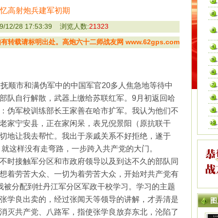
忆高射炮兵建军初期
12/28 17:53:39 浏览人数:
21323
转载请标明出处。高炮六十二师战友网 www.62gps.com
在抚顺市和满伪军中的中国军官
20
多人焦急地等待中
部队自行解散，武器上缴给苏联红军。
9
月初返回哈
：伪军校训练部长王家善在哈市扩军。我认为他们不
老家宁安县，正在家闲呆，表兄倪景阳（原抗联干
切地让我去帮忙。我出于亲戚关系不好拒绝，遂于
。就这样没有走弯路，一步跨入共产党的大门。
不时接触军分区和市政府领导以及到达不久的部队同
想着劳苦大众、一切为着劳苦大众，开始对共产党有
我被分配到牡丹江军分区军政干校学习。学习的主题
张学良出卖的，经过张闻天等领导的讲解，才弄清是
图
消灭共产党、八路军，指使张学良放弃东北，沦陷了