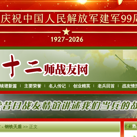
续谱新篇
主要荣誉
名人传记
创业精英
老兵回首
战友情
热
 - 钢铁天盾
>> 正文