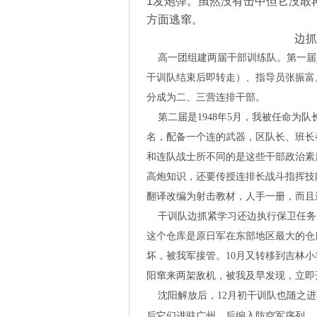
1
发炮弹。虽然没有击中但它没敢
方面逃窜。
边抓
高一团组建两届干部训练队。第一届是在
干训队结束后即转走）、指导员张振富
分成为二、三营连排干部。
第二届是1948年5月，我被任命为队
名，配备一个连的武器，区队长、班长
和连队战士所不同的是这些干部政治素
高炮知识，还要传授连排长战斗指挥技
翻译改编为射击教材，人手一册，而且
干训队边抓紧学习还边执行保卫任务
这个仓库是原日军在东部地区最大的仓
坏，被我军接管。10月又转移到吉林小
阳窜来两架敌机，被我及早发现，立即
沈阳解放后，12月初干训队也随之进
后它们进驻广州，后编入防空军序列。