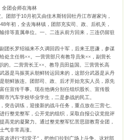
全团会师在海林
定。团部于
10
月初又由佳木斯转回牡丹江市谢家沟，
948
年初，全去海林镇，团部充实司、政、后机关，
输排等直属单位。一、二连从前方回来，三连仍留驻
副团长罗绍福来不久调回四十军，后来王思谦，参谋
给处主任韩××。一营营部只有教导员朱××，副营长
职的。二营营长王××、教导员田益国。三营营长高
武器是马振英从朝鲜转运回来的，这部分武器是从丹
是朝鲜族连。团部司、政、后才开始充实人员，原先
富任宣传干事。现在他俩分别任组织股长、宣传股
斯市汽车学校毕业学生，二是参战的民工。
，突击训练，迎接新的战斗任务，重点放在三营七、
进行整党整军，公开党的组织，采取自报公议党批评
提高党的凝聚力。通过整党整军忆苦思甜教育全团，
士气非常高涨。
富农进行“扫堂子”，把他们拉到广场上斗争。这对部