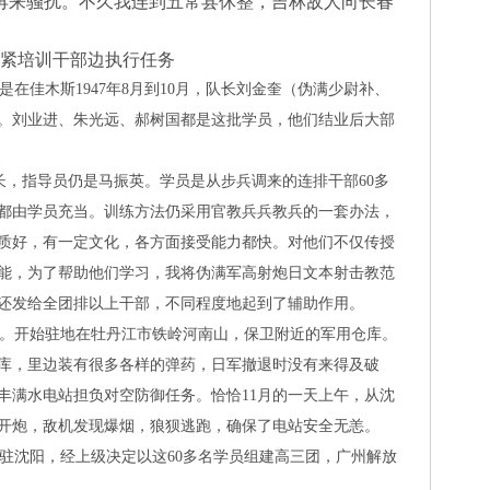
再来骚扰。不久我连到五常县休整，吉林敌人向长春
紧培训干部边执行任务
佳木斯1947年8月到10月，队长刘金奎（伪满少尉补、
。刘业进、朱光远、郝树国都是这批学员，他们结业后大部
长，指导员仍是马振英。学员是从步兵调来的连排干部60多
都由学员充当。训练方法仍采用官教兵兵教兵的一套办法，
质好，有一定文化，各方面接受能力都快。对他们不仅传授
能，为了帮助他们学习，我将伪满军高射炮日文本射击教范
还发给全团排以上干部，不同程度地起到了辅助作用。
。开始驻地在牡丹江市铁岭河南山，保卫附近的军用仓库。
库，里边装有很多各样的弹药，日军撤退时没有来得及破
丰满水电站担负对空防御任务。恰恰11月的一天上午，从沈
开炮，敌机发现爆烟，狼狈逃跑，确保了电站安全无恙。
驻沈阳，经上级决定以这60多名学员组建高三团，广州解放