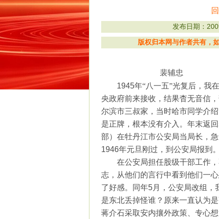
回
发布日期：2009/
版权归本网与作者共有，如有
裴辅忠
1945
年“八一五”光复后，我
央政府前来接收，结果杳无音信，
尔滨市三叔家，当时哈市同学介绍
是正牌，根本没有介入。年末返回
部）在牡丹江市公安局当局长，急
1946
年元旦刚过，到公安局报到
在公安局担任股级干部工作，
志，从他们的言行中看到他们一心
了好感。同年
5
月，公安局改组，
是东北丢掉怪谁？原来一直认为是
蒋介石采取安内攘外政策、专心想