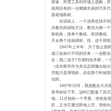
拼凑，所需工具到市场上选购，所
就用仅有的一台燃烧木炭的汽车代
器就地取材。
在训练上，一个连再也找不到
兵教兵的训练方法，教完火炮一个
射机枪；按单个教练、班排教练、
月从两个连抽调班、排、连干部组
1947
年上半年，为了阻止国
成三处执行不同的任务：一连配合
全；我二连于
7
月调到佳木斯，一
（佳木斯市作为东北总部撤出哈尔
空能力是薄弱的，但在那个时候国
估的。
1947
年
10
月，我连配合大兵
老爷岭站下车。这时已配备了苏式
地。
11
月初的一个早晨，突然发
踪，正当它通过阵地上空，突然向