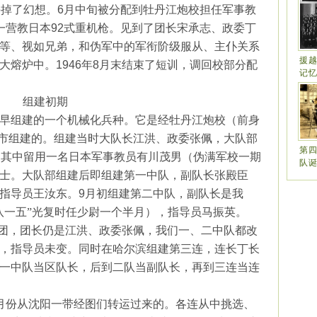
丢掉了幻想。
6
月中旬被分配到牡丹江炮校担任军事教
一营教日本
92
式重机枪。见到了团长宋承志、政委丁
等、视如兄弟，和伪军中的军衔阶级服从、主仆关系
援
大熔炉中。
1946
年
8
月末结束了短训，调回校部分配
记
组建初期
早组建的一个机械化兵种。它是经牡丹江炮校（前身
市组建的。组建当时大队长江洪、政委张佩，大队部
第
，其中留用一名日本军事教员有川茂男（伪满军校一期
队
士。大队部组建后即组建第一中队，副队长张殿臣
指导员王汝东。
9
月初组建第二中队，副队长是我
八一五”光复时任少尉一个半月），指导员马振英。
团，团长仍是江洪、政委张佩，我们一、二中队都改
，指导员未变。同时在哈尔滨组建第三连，连长丁长
一中队当区队长，后到二队当副队长，再到三连当连
月份从沈阳一带经图们转运过来的。各连从中挑选、