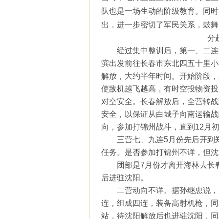
队也是一场生动的阶级教育。同时
出，进一步密切了军民关系，鼓舞
分
经过集中整训后，第一、二连
滨出发前往长春市东北四五十里小
解放，大约半年时间。开始阶段，
使敌机越飞越高，有时空投物资投
对空安全。长春解放后，全营转战
安全，以保证从白城子向南运输战
向，参加打锦州战斗，直到
12
月
三营七、九连
5
月份先后开到
任务。是否参加打锦州不详，但沈
团部是
7
月份才离开海林去长
后进驻沈阳。
二营动向不详。据孙继忠说，
连，组成四连，装备高射机枪，同
站，待沈阳解放后也进驻沈阳，同