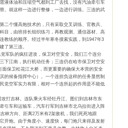
需液体油和压缩空气都到工厂去找，没有汽油牵引车
替。就这样一边进行整修，一边进行训练。三连的武
第二个懂高炮技术的，只有采取交叉训练、官教兵、
科目，由班排长组织练习，再教观测、通信器材、高
连教练的顺序。经过半年寒冬摸索实践，到
1947
年
3
建了第三连。
民党军队的疯狂进攻，保卫对空安全，我们三个连分
三下江南，执行机动任务；三连仍在哈市保卫对空安
方面保卫松花江大桥，而更重要的确保大本营的安全
滨的候备指挥中心）。一个连担负这样的任务显然制
民党空军实力有限，相对一个连所起的作用是不能低
团攻打吉林。连队乘火车经牡丹江、图们到吉林市东
牵引车和运输车，汽车行军到吉林市北乌拉街进入阵
现吉林方向、距离
2
万米
有
2
架敌机，我们死死地跟
它开炮。由于角度小、速度快，每门炮只来得及发射