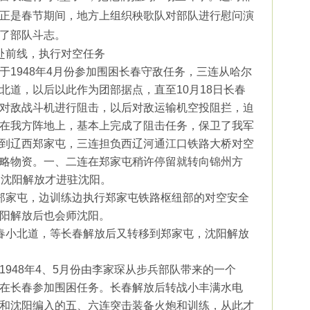
正是春节期间，地方上组织秧歌队对部队进行慰问演
了部队斗志。
赴前线，执行对空任务
于
1948
年
4
月份参加围困长春守敌任务，三连从哈尔
北道，以后以此作为团部据点，直至
10
月
18
日长春
对敌战斗机进行阻击，以后对敌运输机空投阻拦，迫
在我方阵地上，基本上完成了阻击任务，保卫了我军
到辽西郑家屯，三连担负西辽河通江口铁路大桥对空
略物资。一、二连在郑家屯稍许停留就转向锦州方
初沈阳解放才进驻沈阳。
郑家屯，边训练边执行郑家屯铁路枢纽部的对空安全
阳解放后也会师沈阳。
春小北道，等长春解放后又转移到郑家屯，沈阳解放
1948
年
4
、
5
月份由李家琛从步兵部队带来的一个
在长春参加围困任务。长春解放后转战小丰满水电
和沈阳编入的五、六连突击装备火炮和训练，从此才