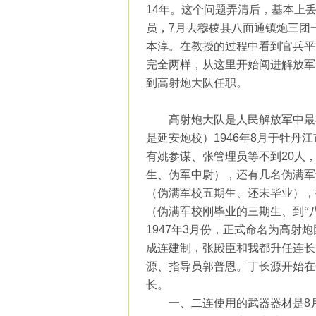
14
年。这个问题弄清后，基本上
员，
7
月去穆棱县八面通镇炮三团
本淳。在教授的过程中看到官兵平
完全两样，从这里开始闯进解放军
到高射炮大队任职。
高射炮大队是人民解放军中最
是延安炮校）
1946
年
8
月于牡丹江
有姚参谋、张管理员等不到
20
人
生、伪军中尉），还有几名伪满军
（伪满军校五期生、还未毕业），
（伪满军校刚毕业的三期生、到“
1947
年
3
月份，正式命名为高射炮
成连建制，张殿臣和我都升任连长
源、指导员郭普恩。丁长源开始在
长。
一、二连使用的武器器材是
8