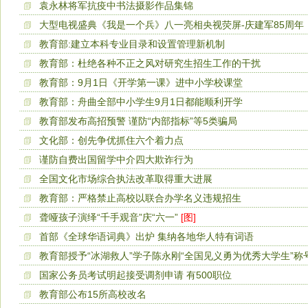
袁永林将军抗疫中书法摄影作品集锦
大型电视盛典《我是一个兵》八一亮相央视荧屏-庆建军85周年
教育部:建立本科专业目录和设置管理新机制
教育部：杜绝各种不正之风对研究生招生工作的干扰
教育部：9月1日《开学第一课》进中小学校课堂
教育部：舟曲全部中小学生9月1日都能顺利开学
教育部发布高招预警 谨防“内部指标”等5类骗局
文化部：创先争优抓住六个着力点
谨防自费出国留学中介四大欺诈行为
全国文化市场综合执法改革取得重大进展
教育部：严格禁止高校以联合办学名义违规招生
聋哑孩子演绎“千手观音”庆“六一”
[图]
首部《全球华语词典》出炉 集纳各地华人特有词语
教育部授予“冰湖救人”学子陈永刚“全国见义勇为优秀大学生”称
国家公务员考试明起接受调剂申请 有500职位
教育部公布15所高校改名