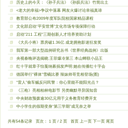
历史上的今天：《孙子兵法》《孙膑兵法》竹简出土
<老大的幸福>争议中落幕 网友火爆讨论幸福真谛
教育部公布2009年度军队院校国家精品课程
文化部启动“平安世博”文化市场专项保障行动
启动"211 工程"三期创新人才培养资助计划
《大兵小将》票房破1.36亿 成龙拥抱影迷狂发奖
我军第一部大型战例研究丛书《世界经典战例》出版
央视春晚评选揭晓:王菲爆冷第三 本山蝉联小品王
红十字就章子怡戛纳募捐发声明:她在传播红十字会
德国举行"裸体"雪橇比赛 辣妹帅哥竞相登场(图)
“雷人”偷车贼反问民警：你心里能不能阳光点？
《三枪》亮相柏林电影节 另类幽默寻异国知音
中央财政预拨逾30亿元用于义务教育经费开支
中小学生的假期变身“第三学期”成无奈之举
共有54条记录 页次： 1 页 / 2 页 首页 上一页
下一页
尾页