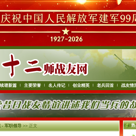
续谱新篇
主要荣誉
名人传记
创业精英
老兵回首
战友情
热
 - 军职领导
>> 正文