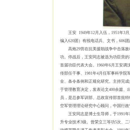
王安 1949年12月入伍，1951年3
编入620团）有线电话兵、文书，606
高炮29营在抗美援朝战争中击落敌机
功。停战后，王安同志被选为功臣营的功
首届功臣代表大会。1960年6月王安调
传部任干事、1981年4月任军事科学
全、条令条例和正规化研究。主持完成
于管理教育决定，发表论文400余篇、
员，是总参军训部、总政宣传部首批特
空军管理理论研究中心顾问，中国行政
王安同志是博士生导师，于1991年获
升专业技术3级。曾荣立三等功5次、二等