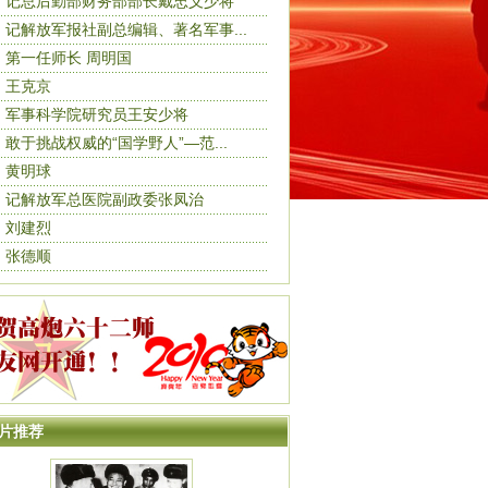
记总后勤部财务部部长戴忠义少将
记解放军报社副总编辑、著名军事...
第一任师长 周明国
王克京
军事科学院研究员王安少将
敢于挑战权威的“国学野人”—范...
黄明球
记解放军总医院副政委张凤治
刘建烈
张德顺
片推荐