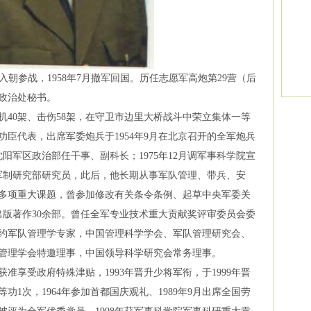
月入朝参战，1958年7月撤军回国。历任志愿军高炮第29营（后
团政治处秘书。
40架、击伤58架，在守卫市边里大桥战斗中荣立集体一等
臣代表，出席军委炮兵于1954年9月在北京召开的全军炮兵
沈阳军区政治部任干事、副科长；1975年12月调军事科学院宣
院军制研究部研究员，此后，他长期从事军队管理、带兵、安
多项重大课题，曾参加修改有关条令条例、起草中央军委关
出版著作30余部。曾任全军专业技术重大贡献奖评审委员会委
约军队管理学专家，中国管理科学学会、军队管理研究会、
管理学会特邀理事，中国领导科学研究会常务理事。
准享受政府特殊津贴，1993年晋升少将军衔，于1999年晋
功1次，1964年参加首都国庆观礼、1989年9月出席全国劳