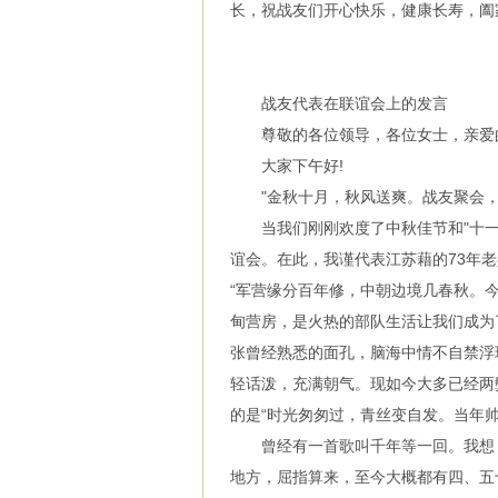
长，祝战友们开心快乐，健康长寿，阖
战友代表在联谊会上的发言
尊敬的各位领导，各位女士，亲爱
大家下午好!
"金秋十月，秋风送爽。战友聚会，
当我们刚刚欢度了中秋佳节和"十一"
谊会。在此，我谨代表江苏藉的73年
“军营缘分百年修，中朝边境几春秋。
甸营房，是火热的部队生活让我们成为
张曾经熟悉的面孔，脑海中情不自禁浮
轻话泼，充满朝气。现如今大多已经两
的是“时光匆匆过，青丝变自发。当年帅
曾经有一首歌叫千年等一回。我想，
地方，屈指算来，至今大概都有四、五