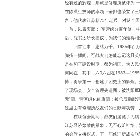
经有过的辉煌，那就是修理所被评为“
在陈洪生技师的率领下全排也荣立了三
言，他代表江苏籍73年老兵，对从全
一首，以表衷肠：“军营缘分百年修，
后，沈书太所长提议，为我们的难得相
回首往事，思绪万千。1985年百万
弹指一挥间。可战友们怎能忘记这只英
是在和平建设时期，都为祖国、为人民
河同在！其中，六0六团在1983—1
搏，勇争第一，创建了团史上的辉煌。
了现场会、安全管理先进团；被沈阳军
无”团、营区绿化红旗团；被总后勤部
这里面有修理所战友们的贡献与功劳，
在联谊会期间，战友们游览了无锡、
江苏经济繁荣的景象，无不心旷神怡，
的会旗交接仪式。下一届修理所战友联