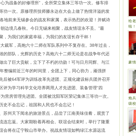
一心为战备的好修理所”，全所荣立集体三等功一次。修车排
等功一次。原修理所技师滕永达在大会上做了热情洋溢的发
国各地前来无锡参会的战友和家属，表示热烈的欢迎！并赋诗
给
啦
中朝边境几春秋。今日无锡来相聚，战友情谊永不丢。”最
聚，为我们的家庭幸福，为我们的友谊长存干杯！
大裁军，高炮六十二师在军队系列中不复存在。38年过去，
雄的部队，光辉的历史？高炮六十二师无论是在战争年代还
做出了巨大贡献，立下了不朽的功勋！可与日月同辉、与江
豪
985年整编前近三年的时间里，全团上下，同心协力，顽强拼
先后被64军评为训练改革先进团、正规化建设标兵团并召开
区评为学习科学文化培养两用人才先进团、装备管理“四
评为营房管理先进团。全团被沈阳军区荣记集体三等功一次。
炮兵
级
历史不会忘记，祖国和人民也不会忘记！
苏州天下闻名的旅游景点，品尝了江南美味佳肴，观赏了
流连忘返。大家期盼着再相会。联谊会结束时，举行了隆重
谊会将在辽宁鞍山市举办。祝战友情谊如鸭绿江水源远流