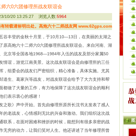
二师六0六团修理所战友联谊会
/10/20 13:25:27 浏览人数:
5964
转载请标明出处。高炮六十二师战友网 www.62gps.com
丰登的金秋十月里，于10月10—13日，在美丽的太湖之
了原高炮六十二师六0六团修理所战友联谊会。来自河南、湖
北京等全国各地1968—1984年入伍的战友及部分家属50
友情谊，游览江南美景。这次战友联谊会是由修理所的三任
挥，组委会的战友们严密组织，精心准备，具体实施。尤其
邹道生、葛家兴等战友，对战友联谊会给予了大力支持和帮
面都做了大量的工作，有力地保障了这次战友联谊会的顺利
他们表示衷心的感谢！
之歌》声中开始。首先由修理所原所长沈书太发表了感人
年的老战友，心情感到无比的兴奋和激动。我们组织这次战
图
通联系，在面对困难和挫折的时候，能想到有很多亲密的战
作无穷的动力，让我们笑对人生。他还讲述了当年修理所曾