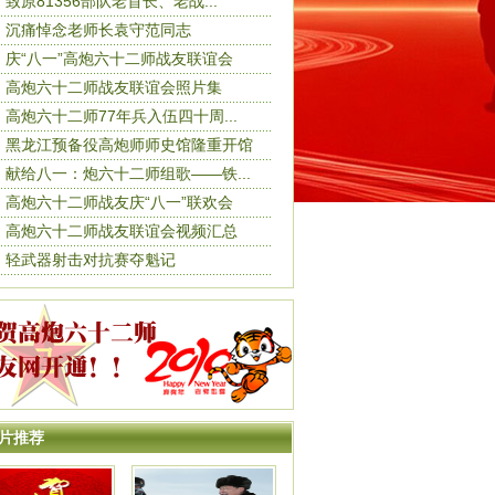
致原81356部队老首长、老战...
沉痛悼念老师长袁守范同志
庆“八一”高炮六十二师战友联谊会
高炮六十二师战友联谊会照片集
高炮六十二师77年兵入伍四十周...
黑龙江预备役高炮师师史馆隆重开馆
献给八一：炮六十二师组歌——铁...
高炮六十二师战友庆“八一”联欢会
高炮六十二师战友联谊会视频汇总
轻武器射击对抗赛夺魁记
片推荐