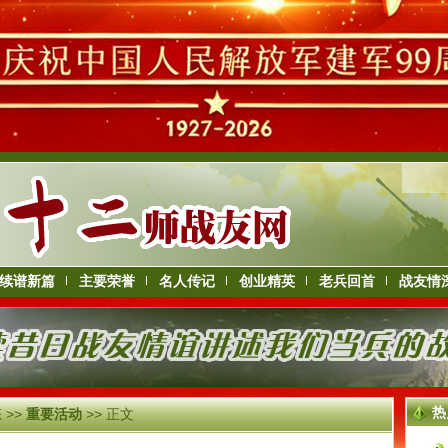
续谱新篇
主要荣誉
名人传记
创业精英
老兵回首
战友情
热
态
>>
重要活动
>> 正文