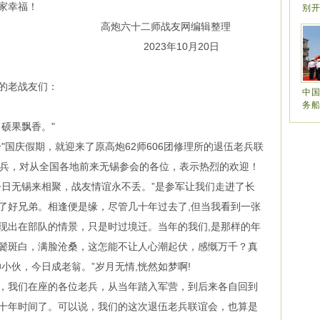
家幸福！
别
高炮六十二师战友网编辑整理
2023年10月20日
的老战友们：
中
务
硕果飘香。"
国庆假期，就迎来了原高炮62师606团修理所的退伍老兵联
老兵，对从全国各地前来无锡参会的各位，表示热烈的欢迎！
今日无锡来相聚，战友情谊永不丢。”是参军让我们走进了长
了好兄弟。相逢便是缘，尽管几十年过去了,但当我看到一张
现出在部队的情景，只是时过境迁。当年的我们,是那样的年
鬓斑白，满脸沧桑，这怎能不让人心潮起伏，感慨万千？真
小伙，今日成老翁。”岁月无情,恍然如梦啊!
我们在座的各位老兵，从当年踏入军营，到后来各自回到
十年时间了。可以说，我们的这次退伍老兵联谊会，也算是