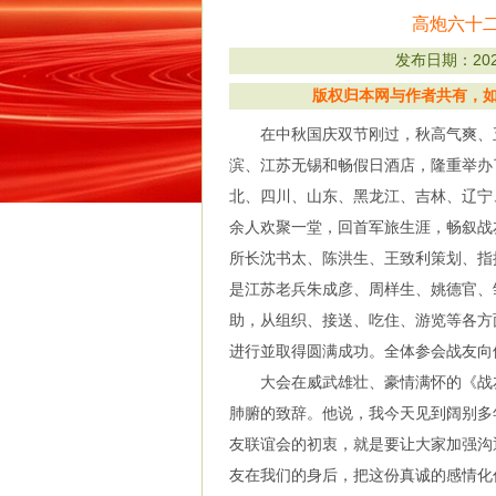
高炮六十
发布日期：2023
版权归本网与作者共有，如有
在中秋国庆双节刚过，秋高气爽、五谷
滨、江苏无锡和畅假日酒店，隆重举办
北、四川、山东、黑龙江、吉林、辽宁、
余人欢聚一堂，回首军旅生涯，畅叙战
所长沈书太、陈洪生、王致利策划、指
是江苏老兵朱成彦、周样生、姚德官、
助，从组织、接送、吃住、游览等各方
进行並取得圆满成功。全体参会战友向
大会在威武雄壮、豪情满怀的《战友
肺腑的致辞。他说，我今天见到阔别多
友联谊会的初衷，就是要让大家加强沟
友在我们的身后，把这份真诚的感情化