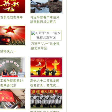
老首长老战友拜年
习近平冒着严寒顶风
！
踏雪慰问戍边官兵
习近平“八一”前夕视
察北京军区
情满怀庆八一
工程学院四系64
高炮六十二师战友网
校友聚会北京
祝老首长，老战友...