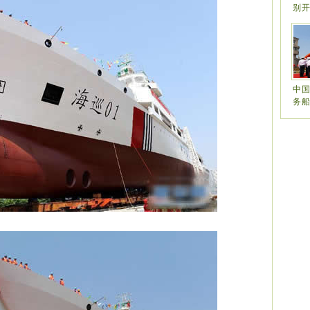
别
中
务