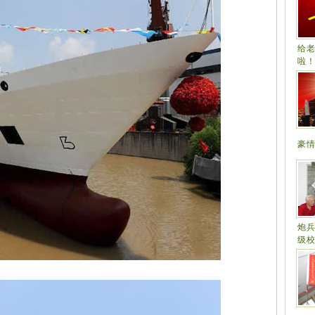
给
啦
豪
炮兵
级