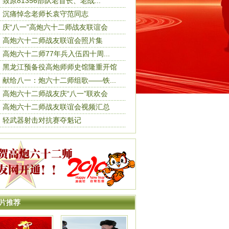
致原81356部队老首长、老战...
沉痛悼念老师长袁守范同志
庆“八一”高炮六十二师战友联谊会
高炮六十二师战友联谊会照片集
高炮六十二师77年兵入伍四十周...
黑龙江预备役高炮师师史馆隆重开馆
献给八一：炮六十二师组歌——铁...
高炮六十二师战友庆“八一”联欢会
高炮六十二师战友联谊会视频汇总
轻武器射击对抗赛夺魁记
片推荐