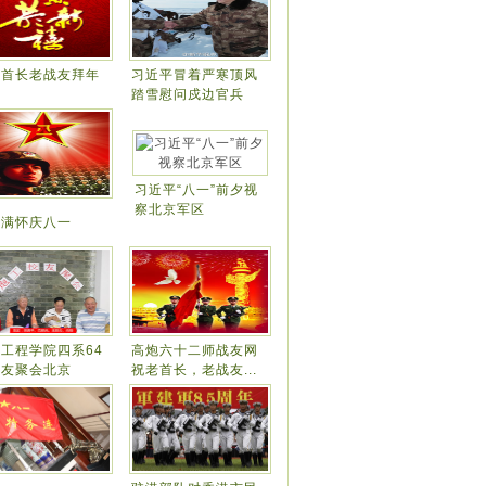
老首长老战友拜年
习近平冒着严寒顶风
！
踏雪慰问戍边官兵
习近平“八一”前夕视
察北京军区
情满怀庆八一
工程学院四系64
高炮六十二师战友网
校友聚会北京
祝老首长，老战友...