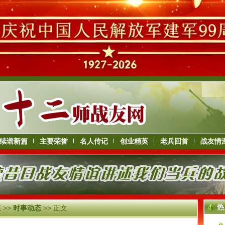
续谱新篇
主要荣誉
名人传记
创业精英
老兵回首
战友情
热
态
>>
时事动态
>> 正文