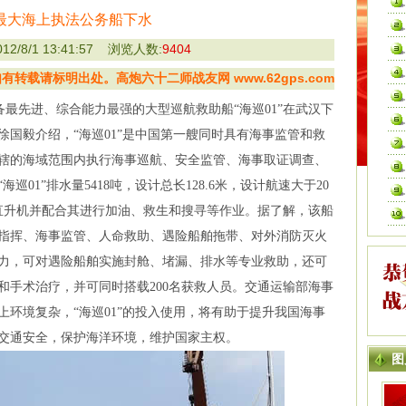
最大海上执法公务船下水
2/8/1 13:41:57 浏览人数:
9404
转载请标明出处。高炮六十二师战友网 www.62gps.com
最先进、综合能力最强的大型巡航救助船“海巡01”在武汉下
国毅介绍，“海巡01”是中国第一艘同时具有海事监管和救
辖的海域范围内执行海事巡航、安全监管、海事取证调查、
01”排水量5418吨，设计总长128.6米，设计航速大于20
载直升机并配合其进行加油、救生和搜寻等作业。据了解，该船
指挥、海事监管、人命救助、遇险船舶拖带、对外消防灭火
力，可对遇险船舶实施封舱、堵漏、排水等专业救助，还可
和手术治疗，并可同时搭载200名获救人员。交通运输部海事
环境复杂，“海巡01”的投入使用，将有助于提升我国海事
交通安全，保护海洋环境，维护国家主权。
图